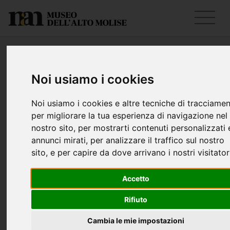
Contatti
Noi usiamo i cookies
Didattica per le
Noi usiamo i cookies e altre tecniche di tracciame
scuole
per migliorare la tua esperienza di navigazione nel
nostro sito, per mostrarti contenuti personalizzati 
Le attività didattiche per le scuole sono
annunci mirati, per analizzare il traffico sul nostro
temporaneamente sospese.
sito, e per capire da dove arrivano i nostri visitator
Accetto
Il tuo nome
Rifiuto
Cambia le mie impostazioni