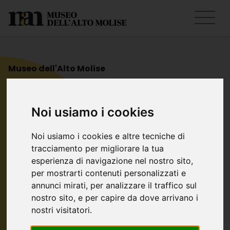
Museo dell'Alto Molise
Eventi bellici
Noi usiamo i cookies
Una sezione multimediale dedicata alla
memoria storica del Secondo Conflitto
Noi usiamo i cookies e altre tecniche di
Mondiale
tracciamento per migliorare la tua
esperienza di navigazione nel nostro sito,
per mostrarti contenuti personalizzati e
PRENOTA UNA VISITA
annunci mirati, per analizzare il traffico sul
nostro sito, e per capire da dove arrivano i
nostri visitatori.