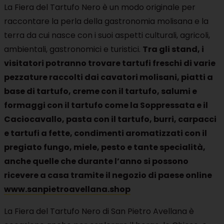
La Fiera del Tartufo Nero è un modo originale per
raccontare la perla della gastronomia molisana e la
terra da cui nasce con i suoi aspetti culturali, agricoli,
ambientali, gastronomici e turistici.
Tra gli stand, i
visitatori potranno trovare
tartufi freschi di varie
pezzature raccolti dai cavatori molisani, piatti a
base di tartufo, creme con il tartufo, salumi e
formaggi con il tartufo come la Soppressata e il
Caciocavallo
, pasta con il tartufo, burri, carpacci
e tartufi a fette, condimenti aromatizzati con il
pregiato fungo, miele, pesto e tante specialità,
anche quelle che durante l’anno si possono
ricevere a casa tramite
il negozio di paese online
www.sanpietroavellana.shop
La Fiera del Tartufo Nero di San Pietro Avellana è