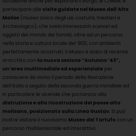
occasione anche per esplorare il borgo, le Chiese, e
partecipare alle
visite guidate nel Museo dell’Alto
Molise
(museo civico degli usi, costumi, mestieri e
Archeologico), che svela interessanti scenari ed
oggetti del mondo dei Sanniti, oltre ad un percorso
nella storia e cultura locale del ‘900, con ambienti
perfettamente ricostruiti. Il Museo è stato di recente
arricchito con
la nuova sezione “Autunno ‘43”,
un’area
multimediale ed esperienziale
per
conoscere da vicino il periodo della liberazione
dell’Italia a seguito della seconda guerra mondiale ed
in particolare le vicende che portarono alla
distruzione e alla ricostruzione del paese alto
molisano, posizionato sulla Linea Gustav
. Si può
inoltre visitare il nuovissimo
Museo del Tartufo
con un
percorso multisensoriale ed interattivo.