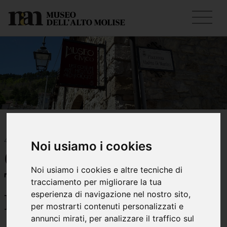
4 Agosto 2021
Noi usiamo i cookies
C’è la 32° Fiera del
Noi usiamo i cookies e altre tecniche di
Tartufo Nero di San
tracciamento per migliorare la tua
esperienza di navigazione nel nostro sito,
Pietro Avellana
per mostrarti contenuti personalizzati e
annunci mirati, per analizzare il traffico sul